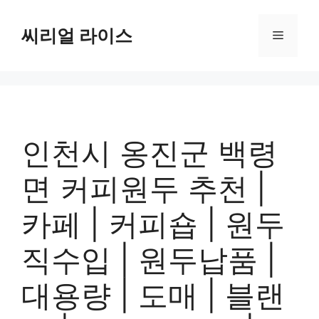
컨
텐
씨리얼 라이스
메
츠
로
뉴
건
너
뛰
기
인천시 옹진군 백령
면 커피원두 추천 |
카페 | 커피숍 | 원두
직수입 | 원두납품 |
대용량 | 도매 | 블랜