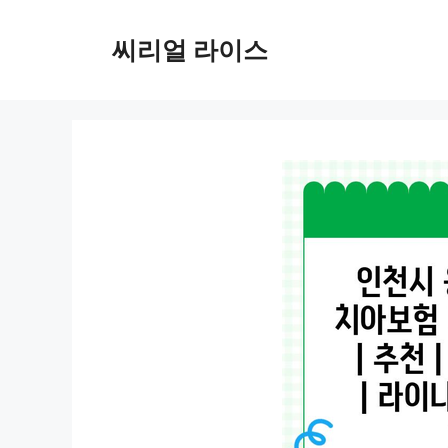
컨
텐
씨리얼 라이스
츠
로
건
너
뛰
기