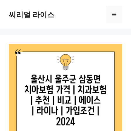
컨
텐
씨리얼 라이스
메
츠
로
뉴
건
너
뛰
기