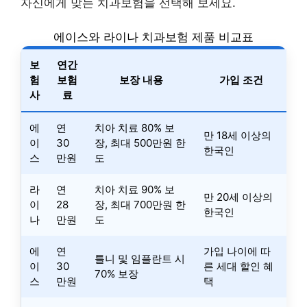
자신에게 맞는 치과보험을 선택해 보세요.
에이스와 라이나 치과보험 제품 비교표
보
연간
험
보험
보장 내용
가입 조건
사
료
에
연
치아 치료 80% 보
만 18세 이상의
이
30
장, 최대 500만원 한
한국인
스
만원
도
라
연
치아 치료 90% 보
만 20세 이상의
이
28
장, 최대 700만원 한
한국인
나
만원
도
에
연
가입 나이에 따
틀니 및 임플란트 시
이
30
른 세대 할인 혜
70% 보장
스
만원
택