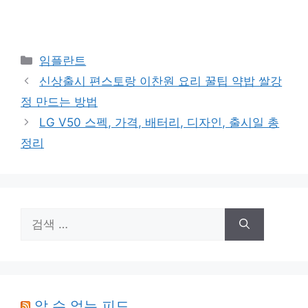
카
임플란트
테
신상출시 편스토랑 이찬원 요리 꿀팁 약밥 쌀강
고
정 만드는 방법
리
LG V50 스펙, 가격, 배터리, 디자인, 출시일 총
정리
검
색:
알 수 없는 피드