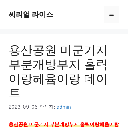
컨
텐
씨리얼 라이스
메
츠
로
뉴
건
너
용산공원 미군기지
뛰
기
부분개방부지 홀릭
이랑혜윰이랑 데이
트
2023-09-06
작성자:
admin
용산공원 미군기지 부분개방부지 홀릭이랑혜윰이랑