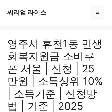
컨
텐
씨리얼 라이스
메
츠
로
뉴
건
너
영주시 휴천1동 민생
뛰
기
회복지원금 소비쿠
폰 서울 | 신청 | 25
만원 | 소득상위 10%
| 소득기준 | 신청방
법 | 기준 | 2025