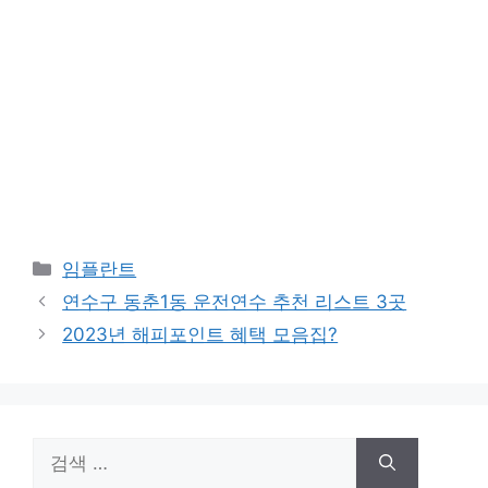
카
임플란트
테
연수구 동춘1동 운전연수 추천 리스트 3곳
고
2023년 해피포인트 혜택 모음집?
리
검
색: