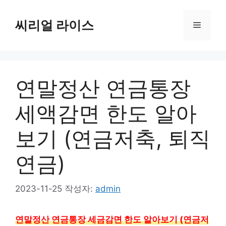
컨
텐
씨리얼 라이스
메
츠
로
뉴
건
너
연말정산 연금통장
뛰
기
세액감면 한도 알아
보기 (연금저축, 퇴직
연금)
2023-11-25
작성자:
admin
연말정산 연금통장 세금감면 한도 알아보기 (연금저