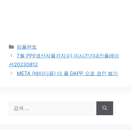
카
임플란트
테
7월 PPI(생산자물가지수) 미시간기대인플레이
고
션20230812
리
META (메타디움) 더 폴 DAPP 으로 코인 벌기
검
색: