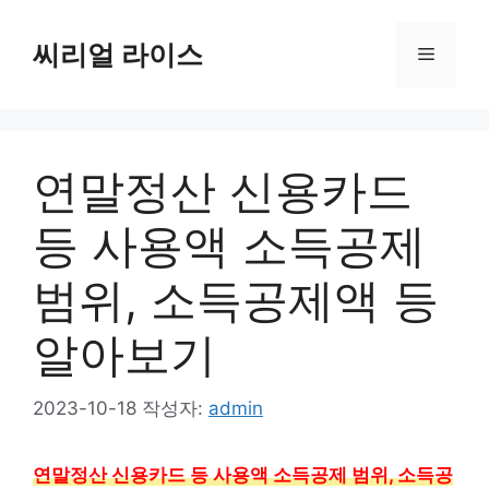
컨
텐
씨리얼 라이스
메
츠
로
뉴
건
너
연말정산 신용카드
뛰
기
등 사용액 소득공제
범위, 소득공제액 등
알아보기
2023-10-18
작성자:
admin
연말정산 신용카드 등 사용액 소득공제 범위, 소득공