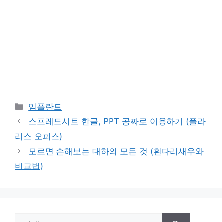
카
임플란트
테
스프레드시트 한글, PPT 공짜로 이용하기 (폴라
고
리스 오피스)
리
모르면 손해보는 대하의 모든 것 (흰다리새우와
비교법)
검