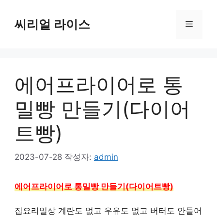
컨
텐
씨리얼 라이스
메
츠
로
뉴
건
너
에어프라이어로 통
뛰
기
밀빵 만들기(다이어
트빵)
2023-07-28
작성자:
admin
에어프라이어로 통밀빵 만들기(다이어트빵)
집요리일상 계란도 없고 우유도 없고 버터도 안들어