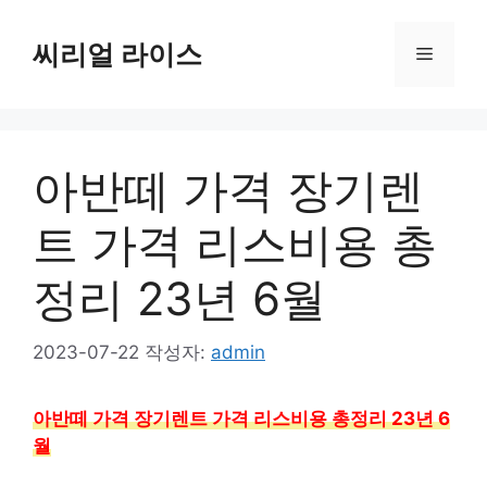
컨
텐
씨리얼 라이스
메
츠
로
뉴
건
너
아반떼 가격 장기렌
뛰
기
트 가격 리스비용 총
정리 23년 6월
2023-07-22
작성자:
admin
아반떼 가격 장기렌트 가격 리스비용 총정리 23년 6
월