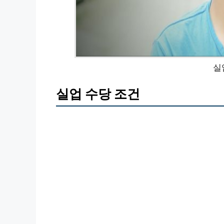
실
실업 수당 조건