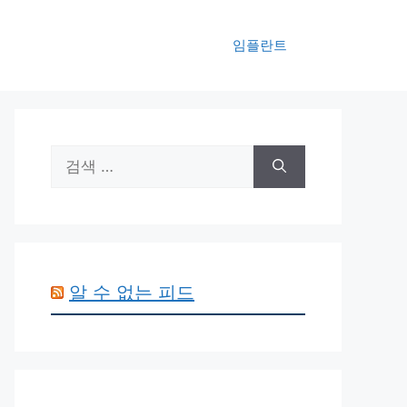
임플란트
검
색:
알 수 없는 피드