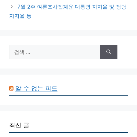
고
7월 2주 여론조사집계윤 대통령 지지율 및 정당
리
지지율 등
검
색:
알 수 없는 피드
최신 글