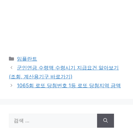
카
임플란트
테
군인연금 수령액 수령시기 지급요건 알아보기
고
(조회, 계산용기구 바로가기)
리
1065회 로또 당첨번호 1등 로또 당첨지역 금액
검
색: