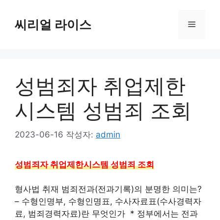
컨
텐
씨리얼 라이스
메
츠
로
뉴
건
너
성범죄자 취업제한
뛰
기
시스템 성범죄 조회
2023-06-16
작성자:
admin
성범죄자 취업제한시스템 성범죄 조회
형사법 취재 범죄전과(전과기록)의 분명한 의미는?
– 수형인명부, 수형인명표, 수사자료표(수사경력자
료, 범죄경력자료)란 무엇인가 ​ * 정부에서는 전과