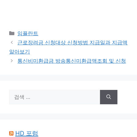
카
임플란트
테
근로장려금 신청대상 신청방법 지급일과 지급액
고
알아보기
리
통신비미환급금 방송통신미환급액조회 및 신청
검
색:
HD 포럼