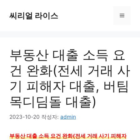
컨
텐
씨리얼 라이스
메
츠
로
뉴
건
너
부동산 대출 소득 요
뛰
기
건 완화(전세 거래 사
기 피해자 대출, 버팀
목디딤돌 대출)
2023-10-20
작성자:
admin
부동산 대출 소득 요건 완화(전세 거래 사기 피해자