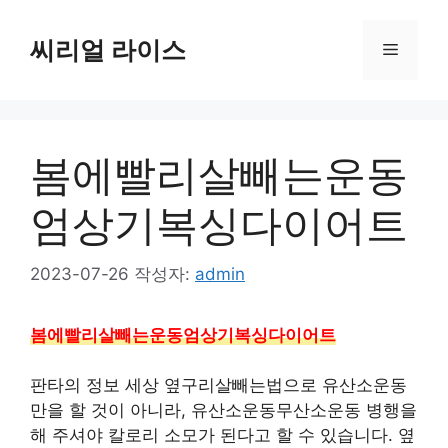
컨
텐
씨리얼 라이스
메
츠
로
뉴
건
너
봄에빨리살빼는운동
뛰
기
엄상기복싱다이어트
2023-07-26
작성자:
admin
봄에빨리살빼는운동엄상기복싱다이어트
판타의 정보 세상 옆구리살빼는법으로 유산소운동
만을 할 것이 아니라, 유산소운동무산소운동 병행을
해 주셔야 칼로리 소모가 된다고 할 수 있습니다. 옆