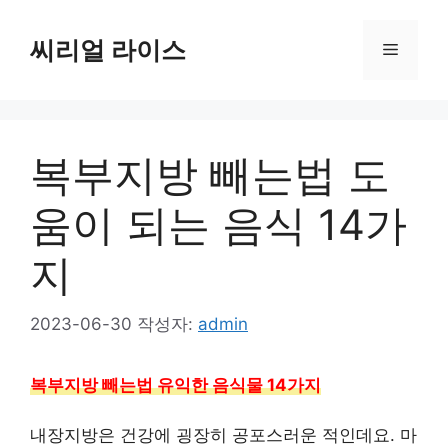
컨
텐
씨리얼 라이스
메
츠
로
뉴
건
너
복부지방 빼는법 도
뛰
기
움이 되는 음식 14가
지
2023-06-30
작성자:
admin
복부지방 빼는법 유익한 음식물 14가지
내장지방은 건강에 굉장히 공포스러운 적인데요. 마