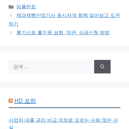
카
임플란트
테
제과제빵산업기사 응시자격 함께 알아보고 도전
고
하기
리
롱기스트 홀인원 보험, 약관, 상금신청 방법
검
색:
HD 포럼
사업자 대출 금리 비교 의외로 모르는 사람 많은 사
실