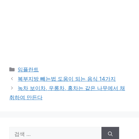
카
임플란트
테
복부지방 빼는법 도움이 되는 음식 14가지
고
녹차 보이차, 우롱차, 홍차는 같은 나무에서 채
리
취하여 만든다
검
색: