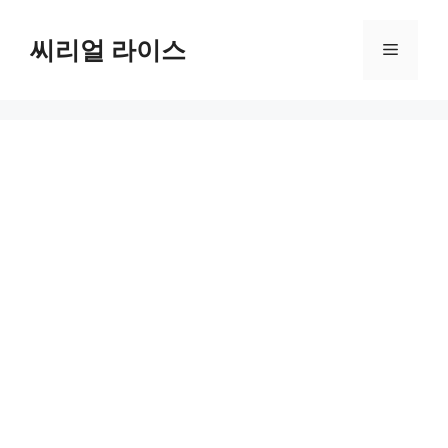
컨
텐
씨리얼 라이스
메
츠
로
뉴
건
너
뛰
기