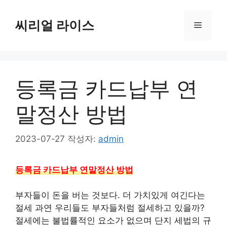
컨
텐
씨리얼 라이스
메
츠
로
뉴
건
너
등록금 카드납부 연
뛰
기
말정산 방법
2023-07-27
작성자:
admin
등록금 카드납부 연말정산 방법
부자들이 돈을 버는 것보다. 더 가치있게 여긴다는
절세 과연 우리들도 부자들처럼 절세하고 있을까?
절세에는 불법률적인 요소가 없으며 단지 세법의 규