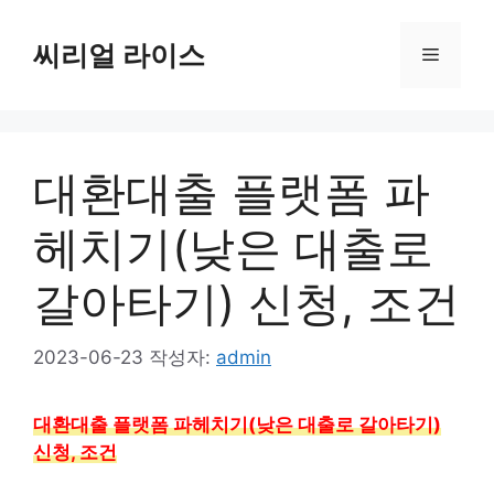
컨
텐
씨리얼 라이스
메
츠
로
뉴
건
너
대환대출 플랫폼 파
뛰
기
헤치기(낮은 대출로
갈아타기) 신청, 조건
2023-06-23
작성자:
admin
대환대출 플랫폼 파헤치기(낮은 대출로 갈아타기)
신청, 조건