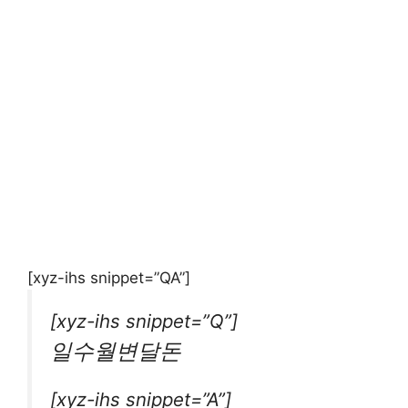
[xyz-ihs snippet=”QA”]
[xyz-ihs snippet=”Q”]
일수월변달돈
[xyz-ihs snippet=”A”]