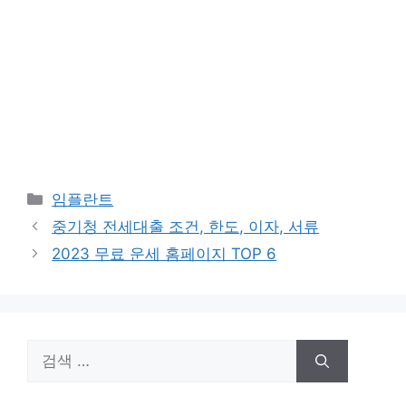
카
임플란트
테
중기청 전세대출 조건, 한도, 이자, 서류
고
2023 무료 운세 홈페이지 TOP 6
리
검
색: