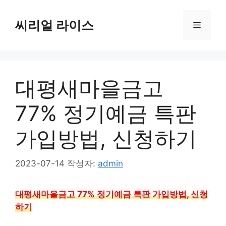
컨
텐
씨리얼 라이스
메
츠
로
뉴
건
너
대평새마을금고
뛰
기
77% 정기예금 특판
가입방법, 신청하기
2023-07-14
작성자:
admin
대평새마을금고 77% 정기예금 특판 가입방법, 신청
하기