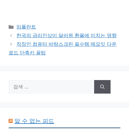
카
임플란트
테
한국의 금리인상이 달러원 환율에 미치는 영향
고
직장인 컴퓨터 바탕스크린 필수템 메모잇 다운
리
로드 단축키 꿀팁
검
색:
알 수 없는 피드