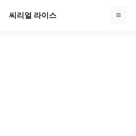
컨
텐
씨리얼 라이스
메
츠
로
뉴
건
너
뛰
기