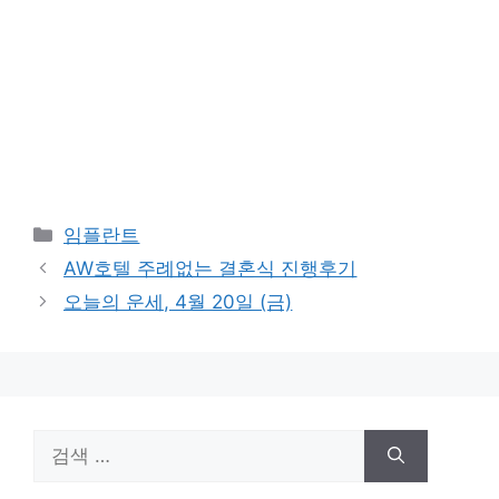
카
임플란트
테
AW호텔 주례없는 결혼식 진행후기
고
오늘의 운세, 4월 20일 (금)
리
검
색: