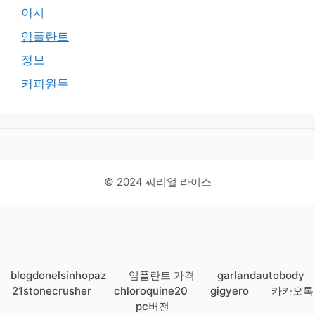
이사
임플란트
정보
커피원두
© 2024 씨리얼 라이스
blogdonelsinhopaz
임플란트 가격
garlandautobody
21stonecrusher
chloroquine20
gigyero
카카오톡
pc버전