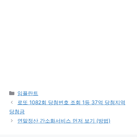
카
임플란트
테
로또 1082회 당첨번호 조회 1등 37억 당첨지역
고
당첨금
리
연말정산 간소화서비스 먼저 보기 (방법)