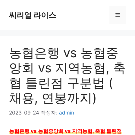
컨
텐
씨리얼 라이스
메
츠
로
뉴
건
너
농협은행 vs 농협중
뛰
기
앙회 vs 지역농협, 축
협 틀린점 구분법 (
채용, 연봉까지)
2023-09-24
작성자:
admin
농협은행 vs 농협중앙회 vs 지역농협, 축협 틀린점