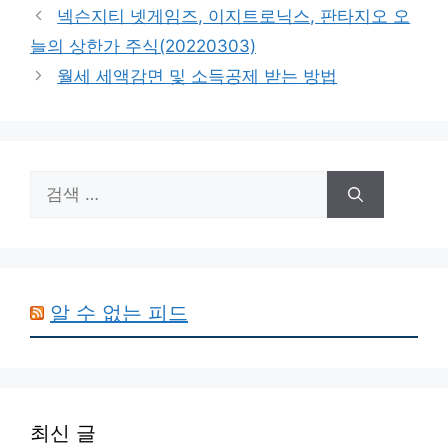
테
넥슨지티 넷게임즈, 이지트로닉스, 판타지오 오
고
늘의 상한가 주식(20220303)
리
월세 세액감면 및 소득공제 받는 방법
검
색:
알 수 없는 피드
최신 글