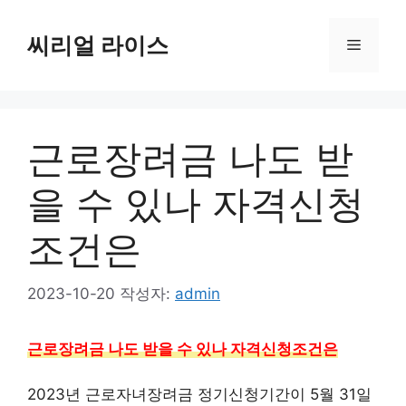
컨
텐
씨리얼 라이스
메
츠
로
뉴
건
너
근로장려금 나도 받
뛰
기
을 수 있나 자격신청
조건은
2023-10-20
작성자:
admin
근로장려금 나도 받을 수 있나 자격신청조건은
2023년 근로자녀장려금 정기신청기간이 5월 31일