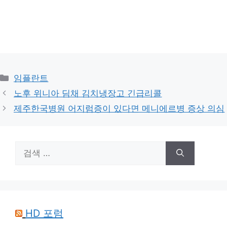
카
임플란트
테
노후 위니아 딤채 김치냉장고 긴급리콜
고
제주한국병원 어지럼증이 있다면 메니에르병 증상 의심
리
검
색:
HD 포럼