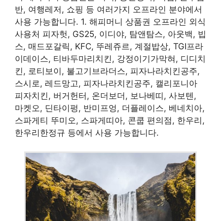
반, 여행레저, 쇼핑 등 여러가지 오프라인 분야에서
사용 가능합니다. 1. 해피머니 상품권 오프라인 외식
사용처 피자헛, GS25, 이디야, 탐앤탐스, 아웃백, 빕
스, 매드포갈릭, KFC, 뚜레쥬르, 계절밥상, TGI프라
이데이스, 티바두마리치킨, 강정이기가막혀, 디디치
킨, 로티보이, 불고기브라더스, 피자나라치킨공주,
스시로, 레드망고, 피자나라치킨공주, 캘리포니아
피자치킨, 버거헌터, 온더보더, 보나베띠, 사보텐,
마켓오, 딘타이펑, 반미프엉, 더플레이스, 베네치아,
스파게티 뚜미오, 스파게띠아, 콘쿱 편의점, 한우리,
한우리한정규 등에서 사용 가능합니다.