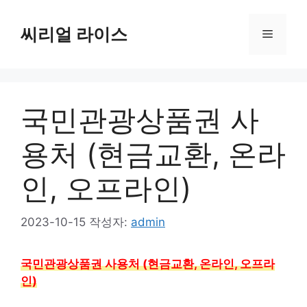
컨
텐
씨리얼 라이스
메
츠
로
뉴
건
너
국민관광상품권 사
뛰
기
용처 (현금교환, 온라
인, 오프라인)
2023-10-15
작성자:
admin
국민관광상품권 사용처 (현금교환, 온라인, 오프라
인)