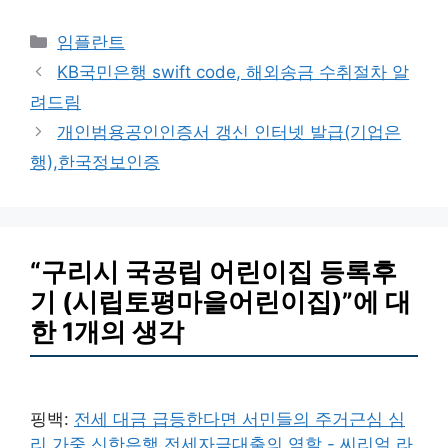
카
임플란트
테
KB국민은행 swift code, 해외송금 수취절차 알
고
려드림
리
개인범용공인인증서 갱신 인터넷 발급(기업은
행),한국정보인증
“구리시 국공립 어린이집 등록후
기 (시립토평마을어린이집)”에 대
한 1개의 생각
핑백:
전세 대금 급등한다면 서민들의 주거근심 심
리 가중 신한은행 전세자금대출의 역할 - 씨리얼 라