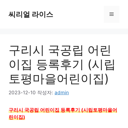
컨
텐
씨리얼 라이스
메
츠
로
뉴
건
너
구리시 국공립 어린
뛰
기
이집 등록후기 (시립
토평마을어린이집)
2023-12-10
작성자:
admin
구리시 국공립 어린이집 등록후기 (시립토평마을어
린이집)