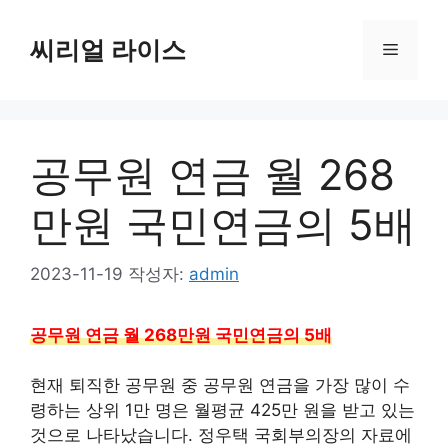
컨
텐
씨리얼 라이스
메
츠
로
뉴
건
너
공무원 연금 월 268
뛰
기
만원 국민연금의 5배
2023-11-19
작성자:
admin
공무원 연금 월 268만원 국민연금의 5배
현재 퇴직한 공무원 중 공무원 연금을 가장 많이 수
령하는 상위 1만 명은 월평균 425만 원을 받고 있는
것으로 나타났습니다. 정우택 국회부의장의 자료에