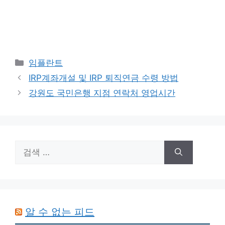
카
임플란트
테
IRP계좌개설 및 IRP 퇴직연금 수령 방법
고
강원도 국민은행 지점 연락처 영업시간
리
검
색:
알 수 없는 피드