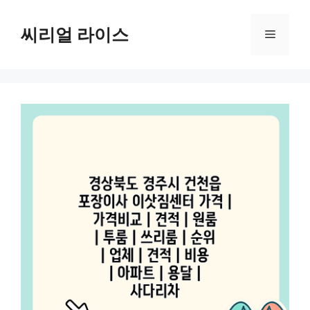
컨
텐
씨리얼 라이스
메
츠
로
뉴
건
너
뛰
기