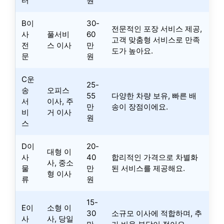
터
원
B이
30-
전문적인 포장 서비스 제공,
사
풀서비
60
고객 맞춤형 서비스로 만족
전
스 이사
만
도가 높아요.
문
원
C운
25-
송
오피스
55
다양한 차량 보유, 빠른 배
서
이사, 주
만
송이 장점이에요.
비
거 이사
원
스
D이
20-
대형 이
사
40
합리적인 가격으로 차별화
사, 중소
물
만
된 서비스를 제공해요.
형 이사
류
원
15-
E이
소형 이
30
소규모 이사에 적합하며, 추
사
사, 당일