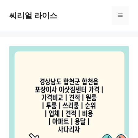
컨
텐
씨리얼 라이스
메
츠
로
뉴
건
너
뛰
기