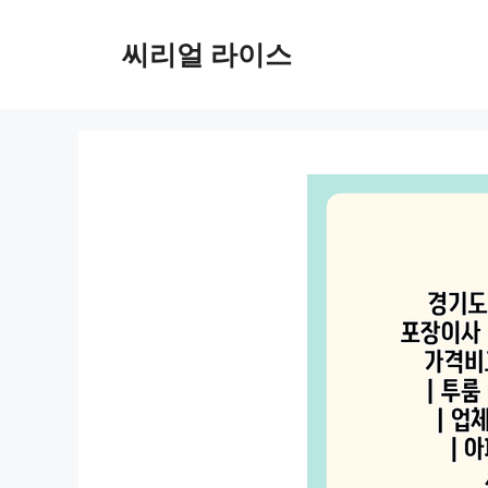
컨
텐
씨리얼 라이스
츠
로
건
너
뛰
기