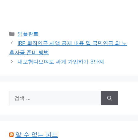
카
임플란트
테
IRP 퇴직연금 세액 공제 내용 및 국민연금 외 노
고
후자금 준비 방법
리
내보험다보여로 싸게 가입하기 3단계
검
색:
알 수 없는 피드