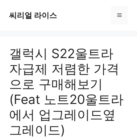
컨
텐
씨리얼 라이스
메
츠
로
뉴
건
너
갤럭시 S22울트라
뛰
기
자급제 저렴한 가격
으로 구매해보기
(Feat 노트20울트라
에서 업그레이드옆
그레이드)