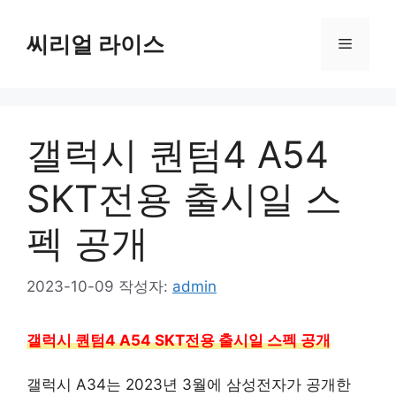
컨
텐
씨리얼 라이스
메
츠
로
뉴
건
너
갤럭시 퀀텀4 A54
뛰
기
SKT전용 출시일 스
펙 공개
2023-10-09
작성자:
admin
갤럭시 퀀텀4 A54 SKT전용 출시일 스펙 공개
갤럭시 A34는 2023년 3월에 삼성전자가 공개한