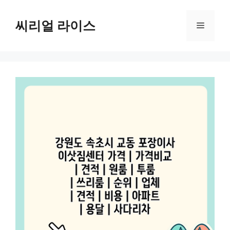
컨
텐
씨리얼 라이스
메
츠
로
뉴
건
너
뛰
기