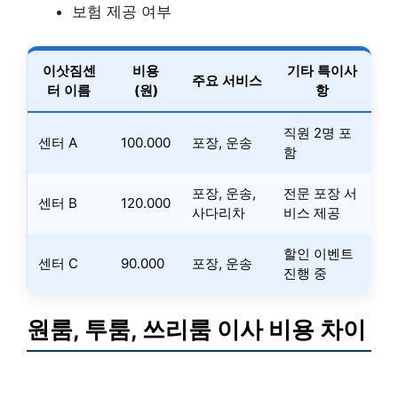
보험 제공 여부
이삿짐센
비용
기타 특이사
주요 서비스
터 이름
(원)
항
직원 2명 포
센터 A
100.000
포장, 운송
함
포장, 운송,
전문 포장 서
센터 B
120.000
사다리차
비스 제공
할인 이벤트
센터 C
90.000
포장, 운송
진행 중
원룸, 투룸, 쓰리룸 이사 비용 차이