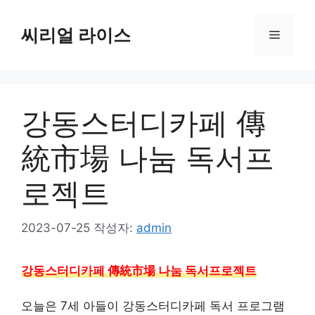
컨
텐
씨리얼 라이스
메
츠
로
뉴
건
너
강동스터디카페 傳
뛰
기
統市場 나눔 독서프
로젝트
2023-07-25
작성자:
admin
강동스터디카페 傳統市場 나눔 독서프로젝트
오늘은 7세 아들이 강동스터디카페 독서 프로그램