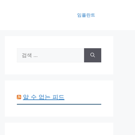
임플란트
검
색:
알 수 없는 피드