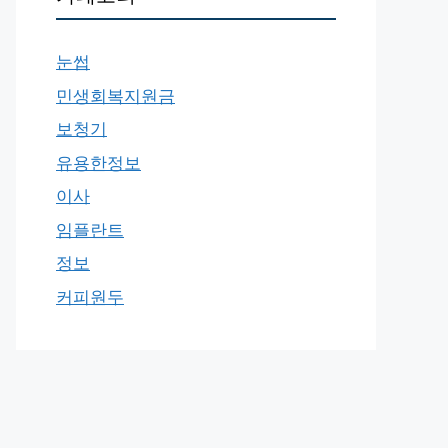
눈썹
민생회복지원금
보청기
유용한정보
이사
임플란트
정보
커피원두